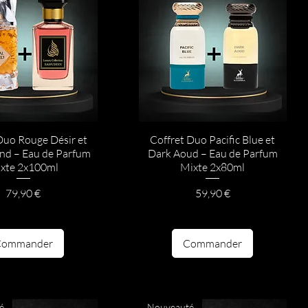
Duo Rouge Désir et
Coffret Duo Pacific Blue et
end – Eau de Parfum
Dark Aoud – Eau de Parfum
xte 2x100ml
Mixte 2x80ml
Prix
Prix
79,90 €
59,90 €
Commander
Commander
é
Nouveauté