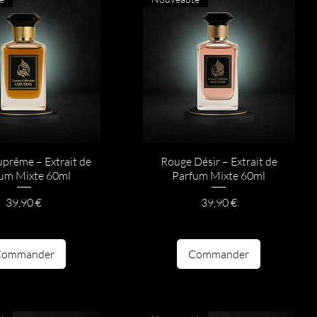
uprême – Extrait de
Rouge Désir – Extrait de
um Mixte 60ml
Parfum Mixte 60ml
Prix
Prix
39,90 €
39,90 €
Commander
Commander