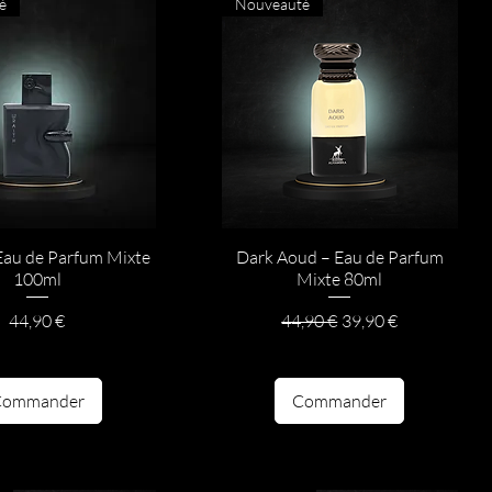
é
Nouveauté
Eau de Parfum Mixte
Dark Aoud – Eau de Parfum
100ml
Mixte 80ml
Prix
Prix original
Prix promotionnel
44,90 €
44,90 €
39,90 €
Commander
Commander