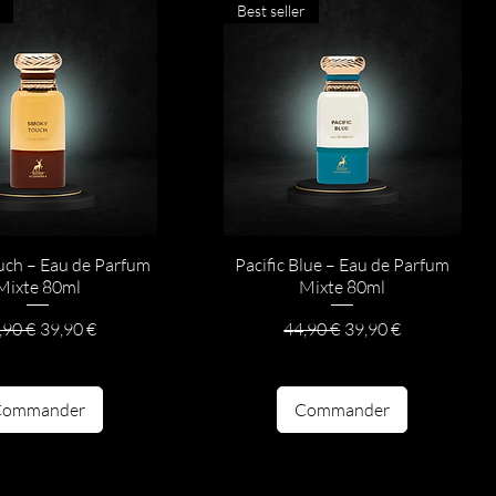
Best seller
ch – Eau de Parfum
Pacific Blue – Eau de Parfum
Mixte 80ml
Mixte 80ml
x original
Prix promotionnel
Prix original
Prix promotionnel
,90 €
39,90 €
44,90 €
39,90 €
Commander
Commander