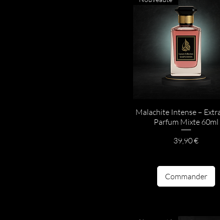
Malachite Intense – Extra
Parfum Mixte 60ml
Prix
39,90 €
Commander