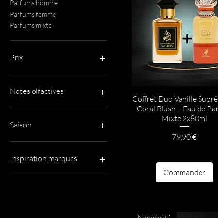
Parfums homme
Parfums femme
Parfums mixte
Prix
1 €
80 €
Notes olfactives
Coffret Duo Vanille Supr
Coral Blush – Eau de Pa
Fleuri
Mixte 2x80ml
Fruité
Saison
Gourmand
Prix
79,90 €
Boisé
Parfums été
Parfums hiver
Inspiration marques
Commander
Maison Margiela
Nouveauté