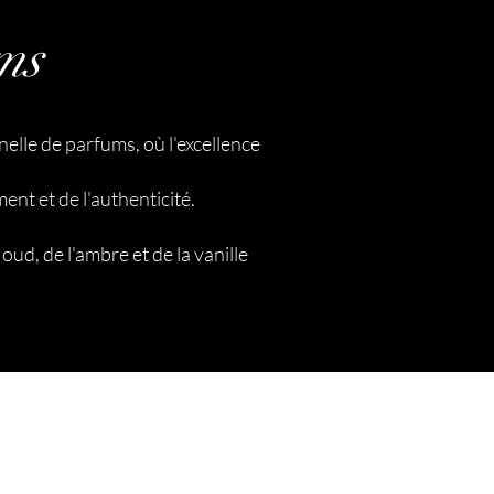
ms
lle de parfums, où l'excellence
nt et de l'authenticité.
d, de l'ambre et de la vanille
z de -10% dès