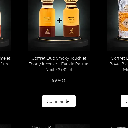
ême et
Coffret Duo Smoky Touch et
Coffret 
rfum
Ebony Incense – Eau de Parfum
Royal Bl
Mixte 2x80ml
Mi
Prix
59,90 €
Commander
Nouveauté
Nouveaut