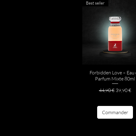
Best seller
Forbidden Love – Eau
Parfum Mixte 80ml
Prix original
Prix prom
44,90 €
39,90 €
Commander