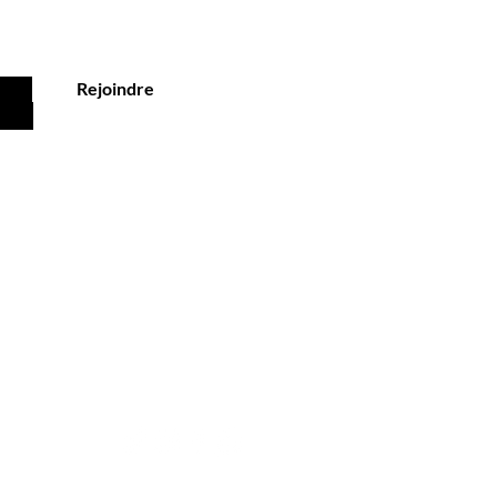
Rejoindre
Service client
Tél : (+33) 07 64 01 32 44
ente
E-mail :
contact@senscommepersonne.fr