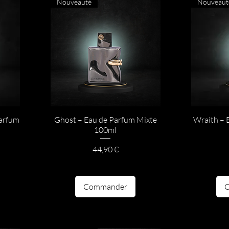
Nouveauté
Nouveaut
Parfum
Ghost – Eau de Parfum Mixte
Wraith – 
100ml
otionnel
Prix
44,90 €
Commander