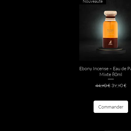
Nouveauté
Ebony Incense – Eau de 
Mixte 80ml
Prix original
Prix prom
44,90 €
39,90 €
Commander