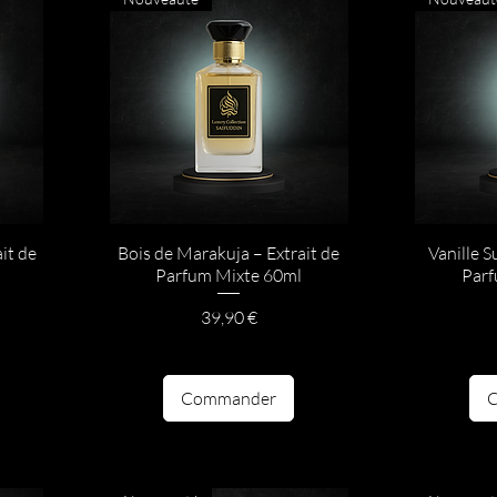
it de
Bois de Marakuja – Extrait de
Vanille S
Parfum Mixte 60ml
Parf
Prix
39,90 €
Commander