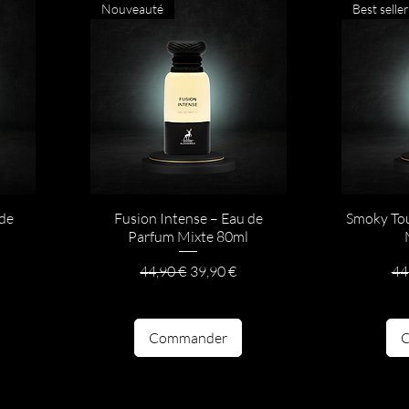
Nouveauté
Best seller
 de
Fusion Intense – Eau de
Smoky Tou
Parfum Mixte 80ml
otionnel
Prix original
Prix promotionnel
Pri
44,90 €
39,90 €
44
Commander