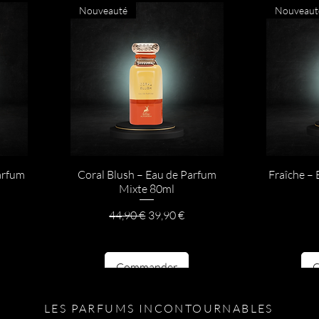
Nouveauté
Nouveaut
arfum
Coral Blush – Eau de Parfum
Fraîche –
Mixte 80ml
otionnel
Prix original
Prix promotionnel
44,90 €
39,90 €
Commander
LES PARFUMS INCONTOURNABLES