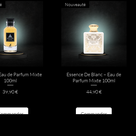
é
Nouveauté
 Eau de Parfum Mixte
Essence De Blanc – Eau de
100ml
Parfum Mixte 100ml
Prix
Prix
39,90 €
44,90 €
Commander
Commander