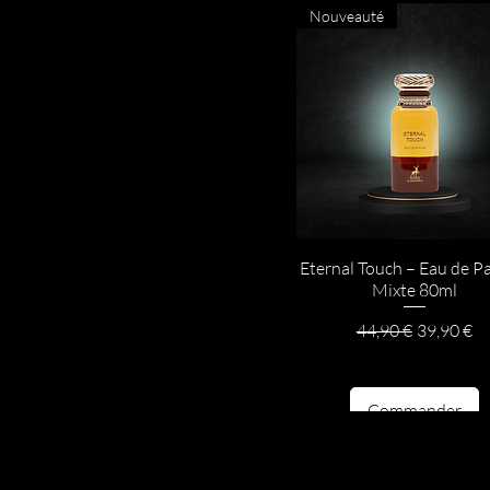
Nouveauté
Eternal Touch – Eau de P
Mixte 80ml
Prix original
Prix prom
44,90 €
39,90 €
Commander