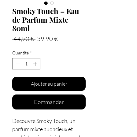
Smoky Touch – Eau
de Parfum Mixte
80ml
Prix
Prix
 44,90 € 
39,90 €
original
promotionnel
Quantité
*
Ajouter au panier
Commander
Découvre Smoky Touch, un
parfum mixte audacieux et