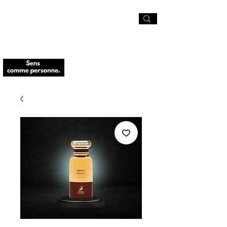
🚨-10% sur tout le site avec le code
SCP10
et Livraison offerte à partir de 49€
🚨