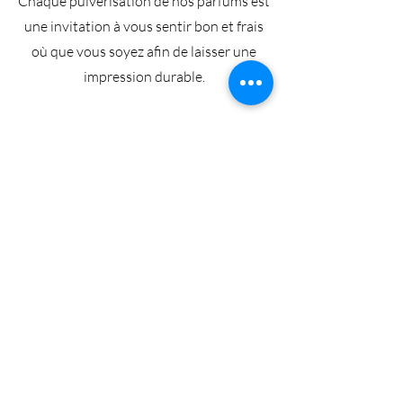
Chaque pulvérisation de nos parfums est
une invitation à vous sentir bon et frais
où que vous soyez afin de laisser une
impression durable.
Articles similaires
Nouveauté
Best seller
Coffret Duo Vanille Suprême et Coral
Coffret Duo Smoky Touch e
Blush – Eau de Parfum Mixte 2x80ml
Incense – Eau de Parfum M