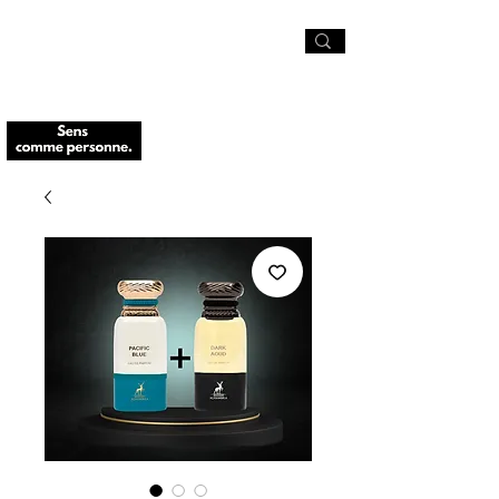
🚨-10% sur tout le site avec le code
SCP10
et Livraison offerte à partir de 49€
🚨