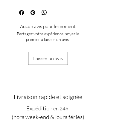
Ce coffret duo est présenté dans un
après application. Appliquez après la
(Offerte à partir de 100€ d'achat)
écrin élégant, prêt à offrir. Idéal pour :
douche sur peau légèrement humide.
Anniversaire, Fête des mères / des
Conservez à l'abri de la lumière et de la
pères, Saint-Valentin, Noël. Livraison
chaleur.
Aucun avis pour le moment
soignée avec emballage protecteur.
Partagez votre expérience, soyez le
premier à laisser un avis.
Laisser un avis
Livraison rapide et soignée
Expédition
en 24h
(hors week-end & jours fériés)