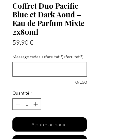
Coffret Duo Pacific
Blue et Dark Aoud –
Eau de Parfum Mixte
2x80ml
Prix
59,90 €
Message cadeau (facultatif) (facultatif)
0/150
Quantité
*
Ajouter au panier