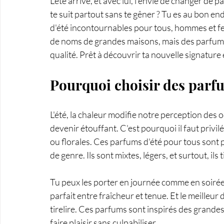
L'été arrive, et avec lui, l'envie de changer de 
te suit partout sans te gêner ? Tu es au bon en
d'été incontournables pour tous, hommes et fem
de noms de grandes maisons, mais des parfums 
qualité. Prêt à découvrir ta nouvelle signature 
Pourquoi choisir des parfu
L'été, la chaleur modifie notre perception des 
devenir étouffant. C'est pourquoi il faut privil
ou florales. Ces parfums d'été pour tous sont p
de genre. Ils sont mixtes, légers, et surtout, ils
Tu peux les porter en journée comme en soirée, 
parfait entre fraîcheur et tenue. Et le meilleur 
tirelire. Ces parfums sont inspirés des grandes 
faire plaisir sans culpabiliser.