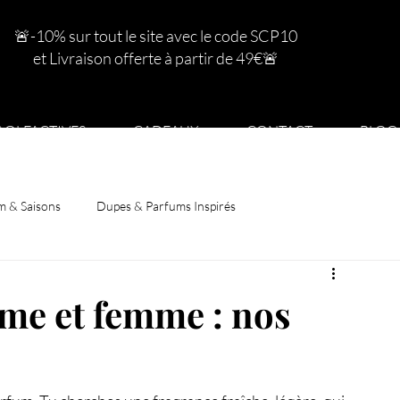
🚨-10% sur tout le site avec le code SCP10
et Livraison offerte à partir de 49€
🚨
S OLFACTIVES
CADEAUX
CONTACT
BLOG
m & Saisons
Dupes & Parfums Inspirés
me et femme : nos