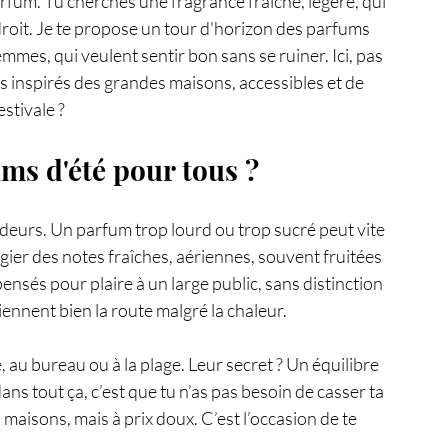
parfum. Tu cherches une fragrance fraîche, légère, qui 
droit. Je te propose un tour d'horizon des parfums 
mes, qui veulent sentir bon sans se ruiner. Ici, pas 
inspirés des grandes maisons, accessibles et de 
estivale ?
ms d'été pour tous ?
odeurs. Un parfum trop lourd ou trop sucré peut vite 
égier des notes fraîches, aériennes, souvent fruitées 
ensés pour plaire à un large public, sans distinction 
 tiennent bien la route malgré la chaleur.
au bureau ou à la plage. Leur secret ? Un équilibre 
dans tout ça, c’est que tu n’as pas besoin de casser ta 
maisons, mais à prix doux. C’est l’occasion de te 