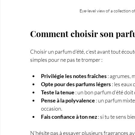
Eye-level view of a collectio
Comment choisir son parfu
Choisir un parfum d'été, c’est avant tout écoute
simples pour ne pas te tromper :
Privilégie les notes fraîches
 : agrumes, 
Opte pour des parfums légers
 : les eaux
Teste la tenue
 : un bon parfum d’été doit
Pense à la polyvalence
 : un parfum mixte
occasion.
Fais confiance à ton nez
 : si tu te sens bi
N’hésite pas à essayer plusieurs fragrances ava