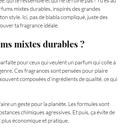
, qui te ressemble et qui ne te ruine pas ? Tu es au 
rfums mixtes durables, inspirés des grandes 
on style. Ici, pas de blabla compliqué, juste des 
rouver ta fragrance idéale.
ums mixtes durables ?
parfaite pour ceux qui veulent un parfum qui colle à 
 genre. Ces fragrances sont pensées pour plaire 
ouvent composées d’ingrédients de qualité, ce qui 
faire un geste pour la planète. Les formules sont 
tances chimiques agressives. Et puis, ça évite de 
st plus économique et pratique.