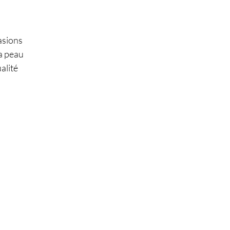
casions
la peau
alité