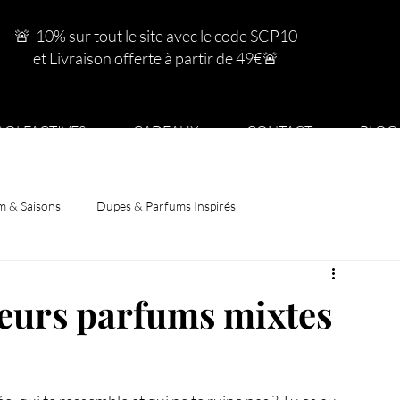
🚨-10% sur tout le site avec le code SCP10
et Livraison offerte à partir de 49€
🚨
S OLFACTIVES
CADEAUX
CONTACT
BLOG
m & Saisons
Dupes & Parfums Inspirés
leurs parfums mixtes